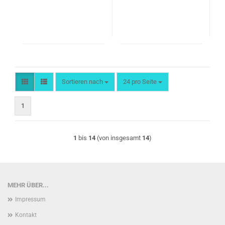
Sortieren nach
pro Seite
Sortieren nach
24 pro Seite
1
1
bis
14
(von insgesamt
14
)
MEHR ÜBER...
Impressum
Kontakt