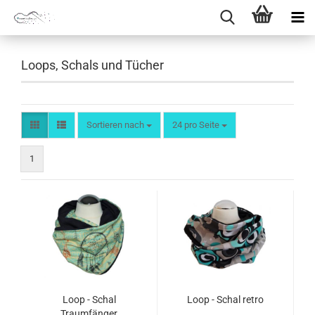
Loops, Schals und Tücher
Sortieren nach
pro Seite
Sortieren nach
24 pro Seite
1
Loop - Schal
Loop - Schal retro
Traumfänger