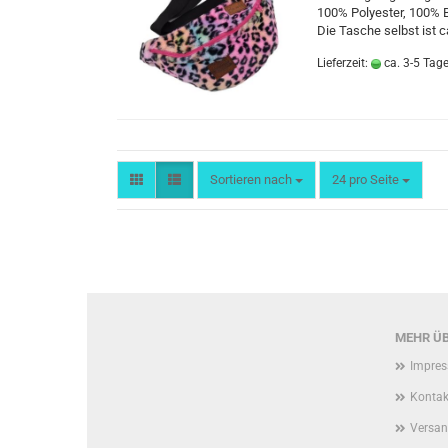
100% Polyester, 100% 
Die Tasche selbst ist 
Lieferzeit:
ca. 3-5 Tag
Sortieren nach
pro Seite
Sortieren nach
24 pro Seite
MEHR ÜB
Impre
Kontak
Versan