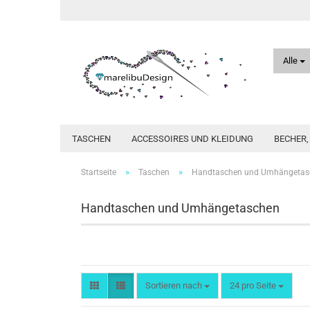
Alle
TASCHEN
ACCESSOIRES UND KLEIDUNG
BECHER
»
»
Startseite
Taschen
Handtaschen und Umhängetas
Handtaschen und Umhängetaschen
Sortieren nach
pro Seite
Sortieren nach
24 pro Seite