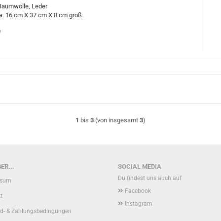
Baumwolle, Leder
ca. 16 cm X 37 cm X 8 cm groß.
e
1
bis
3
(von insgesamt
3
)
ER...
SOCIAL MEDIA
Du findest uns auch auf
ssum
Facebook
t
Instagram
d- & Zahlungsbedingungen