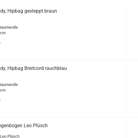
dy, Hipbag gesteppt braun
 Baumwolle
 cm
e
dy, Hipbag Breitcord rauchblau
 Baumwolle
 cm
e
egenbogen Leo Plüsch
Leo Plüsch