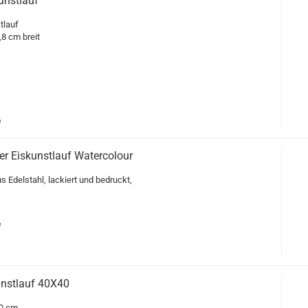
kunstlauf
tlauf
,8 cm breit
e
r Eiskunstlauf Watercolour
 Edelstahl, lackiert und bedruckt,
e
unstlauf 40X40
0 cm