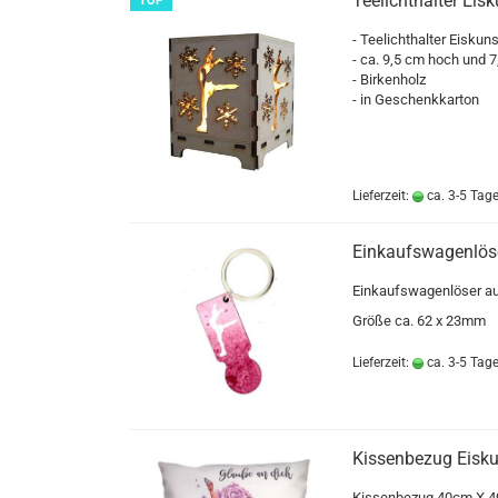
Teelichthalter Eis
TOP
- Teelichthalter Eiskuns
- ca. 9,5 cm hoch und 7
- Birkenholz
- in Geschenkkarton
Lieferzeit:
ca. 3-5 Tag
Einkaufswagenlöse
Einkaufswagenlöser aus
Größe ca. 62 x 23mm
Lieferzeit:
ca. 3-5 Tag
Kissenbezug Eisk
Kissenbezug 40cm X 4