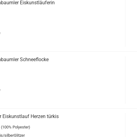
baumler Eiskunstläuferin
e
nbaumler Schneeflocke
e
 Eiskunstlauf Herzen türkis
 (100% Polyester)
s/silberGlitzer