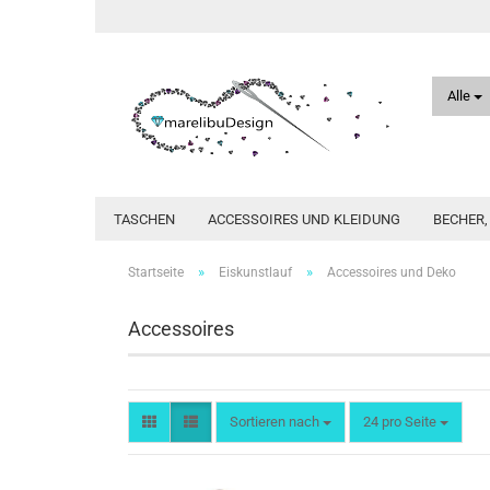
Alle
TASCHEN
ACCESSOIRES UND KLEIDUNG
BECHER
»
»
Startseite
Eiskunstlauf
Accessoires und Deko
Accessoires
Sortieren nach
pro Seite
Sortieren nach
24 pro Seite