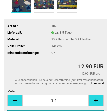
Art.Nr.:
1026
Lieferzeit:
ca. 3-5 Tage
Material:
95% Baumwolle, 5% Elasthan
Volle Breite:
145 cm
Mindestbestellmenge:
0,4
12,90 EUR
12,90 EUR pro m
Alle angegebenen Preise sind Gesamtpreise (ggf. zzgl. Versandkosten).
Umsatzsteuerbefreit aufgrund Kleinunternehmerregelung. zzgl.
Versand
Meter:
Meter